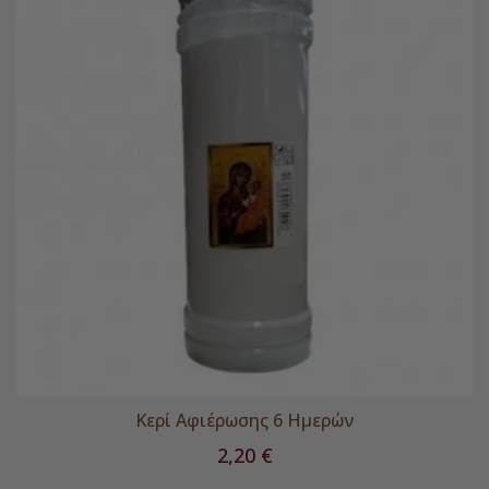
Κερί Αφιέρωσης 6 Ημερών
Τιμή
2,20 €