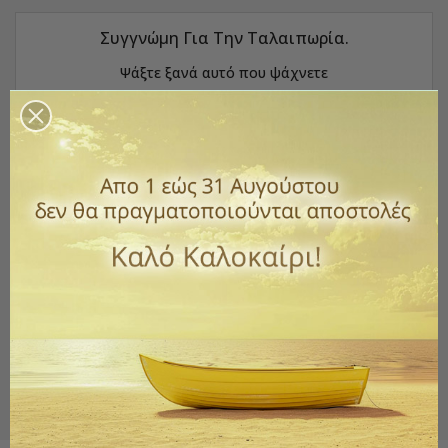
Συγγνώμη Για Την Ταλαιπωρία.
Ψάξτε ξανά αυτό που ψάχνετε
Best Sellers
ΕΤΙΚΈΤΕΣ
Diy κατασκευές
αντικουνουπικά
Εικόνες Ιησούς Χριστός
Εικόνες Παναγίας
επτάκερο κηροπήγιο
ζαχαροπλαστική
Θεία Λειτουργία
καντήλι γυάλινο
ΚΟΥΤΙ ΛΑΜΠΑΔΑΣ
μνημόσυνο
μπρούτζινο κηροπήγιο
ΠΑΣΧΑ
προσωπική υγιεινή
φύλαξη ρούχων